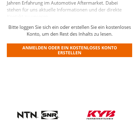
anstehende Schulungen
Jahren Erfahrung im Automotive Aftermarket. Dabei
stehen für uns aktuelle Informationen und der direkte
anstehende Anlässe
Kontakt zu unseren…
Techcampus
Bitte loggen Sie sich ein oder erstellen Sie ein kostenloses
Konto, um den Rest des Inhalts zu lesen.
Techspirit
Über uns
ANMELDEN ODER EIN KOSTENLOSES KONTO
ERSTELLEN
Kontakt
Members
Login
Anmeldung