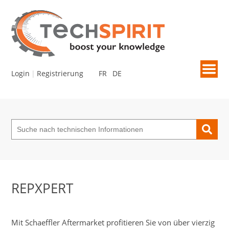
Login
Registrierung
FR
DE
Lernen +
Suche
Technische Bulletins
E-learning
Glossar
REPXPERT
Produktneuigkeiten
Schulungen / Anlässe
Mit Schaeffler Aftermarket profitieren Sie von über vierzig