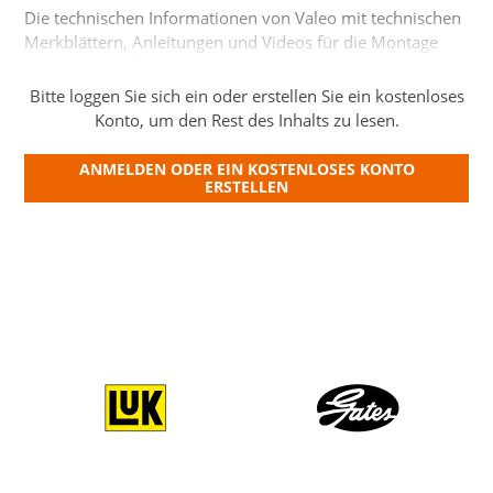
anstehende Schulungen
Die technischen Informationen von Valeo mit technischen
anstehende Anlässe
Merkblättern, Anleitungen und Videos für die Montage
stehen nun auf einer Website zur Verfügung und können
Techcampus
unmittelbar…
Bitte loggen Sie sich ein oder erstellen Sie ein kostenloses
Konto, um den Rest des Inhalts zu lesen.
Techspirit
Über uns
ANMELDEN ODER EIN KOSTENLOSES KONTO
ERSTELLEN
Kontakt
Members
Login
Anmeldung