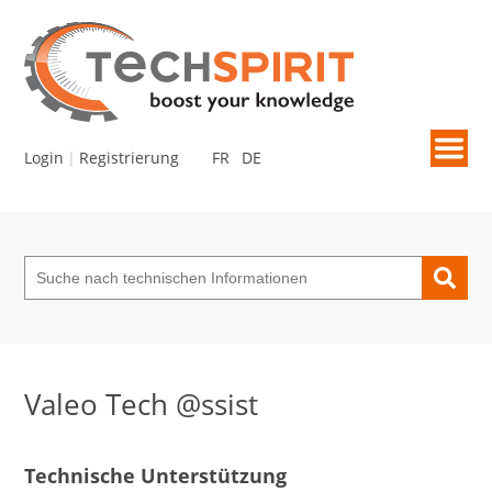
Login
Registrierung
FR
DE
Lernen +
Suche
Technische Bulletins
E-learning
Glossar
Valeo Tech @ssist
Produktneuigkeiten
Schulungen / Anlässe
Technische Unterstützung